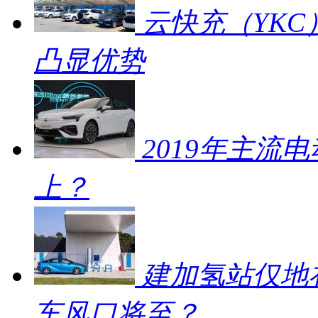
云快充（YKC
凸显优势
2019年主流
上？
建加氢站仅地补
车风口将至？