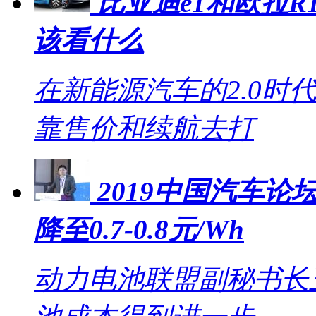
比亚迪e1和欧拉R1
该看什么
在新能源汽车的2.0时
靠售价和续航去打
2019中国汽车论坛
降至0.7-0.8元/Wh
动力电池联盟副秘书长王