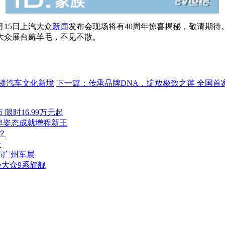
月15日上汽大众
新闻
发布会现场将有40周年惊喜揭秘，敬请期
汽大众展台薅羊毛，不见不散。
解锁汽车文化新境
下一篇：
传承品牌DNA，绽放极致之莲 全国
限时16.99万元起
谦卑姿态成就增程新王
？
子
5广州车展
验大众9系旗舰