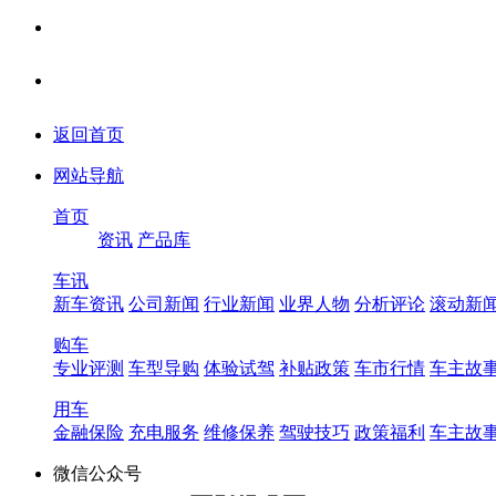
返回首页
网站导航
首页
资讯
产品库
车讯
新车资讯
公司新闻
行业新闻
业界人物
分析评论
滚动新
购车
专业评测
车型导购
体验试驾
补贴政策
车市行情
车主故
用车
金融保险
充电服务
维修保养
驾驶技巧
政策福利
车主故
微信公众号