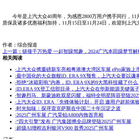
今年是上汽大众40周年，为感恩2800万用户携手同行，11
质保及诸多优惠福利加持，11月15日至11月24日，欢迎到上
作者：综合报道
上一篇：
链接千万热爱 一起智躁驾趣，2024广汽本田躁梦节
相关阅读
·
上汽大众携重磅新车亮相粤港澳大湾区车展 ePro家族上市 
·
最中国化的大众旗舰ID. ERA 9X预售，上汽大众要以
·
拒绝“冰箱彩电”内卷，ID. ERA 9X的9大黑科技藏了什么
·
ID.ERA 9X登工信部目录，上汽大众在华新能源关键落
·
智趣烈马、新蒙迪欧双星闪耀，福特全明星阵容登陆202
·
上汽大众ID. ERA「先锋体验计划」开启 邀用户超前体
·
时光知味：探寻雷克萨斯在中国二十年沉淀之道
·
2025广州车展 广汽昊铂A800内饰首亮相
·
“四大引擎”发布 广汽集团携全品牌登陆2025广州车展
·
超级AI增程吉利银河V900 首秀2025广州车展