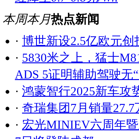
本周
本月
热点新闻
·
博世新设2.5亿欧元
·
5830米之上，猛士M
ADS 5证明辅助驾驶无
·
鸿蒙智行2025新车
·
奇瑞集团7月销量27.7
·
宏光MINIEV六周年