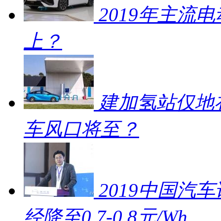
2019年主流
上？
建加氢站仅地补
车风口将至？
2019中国汽车
经降至0.7-0.8元/Wh