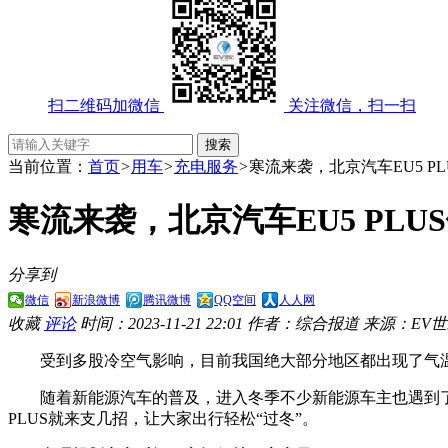
扫二维码加微信
关注微信，扫一扫
当前位置：
首页
>
用车
>
充电服务
>
寒流来袭，北京汽车EU5 P
寒流来袭，北京汽车EU5 PLU
分享到
微信
新浪微博
腾讯微博
QQ空间
人人网
收藏
评论
时间：2023-11-21 22:01
作者：综合报道
来源：EV
受到多股冷空气影响，目前我国绝大部分地区都出现了气温
随着新能源汽车的普及，进入冬季不少新能源车主也遇到了
PLUS就来支几招，让大家出行轻松“过冬”。