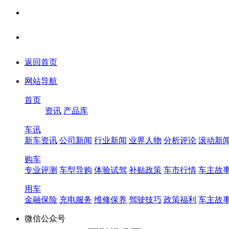
返回首页
网站导航
首页
资讯
产品库
车讯
新车资讯
公司新闻
行业新闻
业界人物
分析评论
滚动新
购车
专业评测
车型导购
体验试驾
补贴政策
车市行情
车主故
用车
金融保险
充电服务
维修保养
驾驶技巧
政策福利
车主故
微信公众号