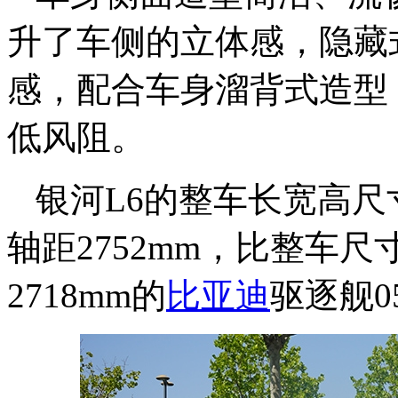
升了车侧的立体感，隐藏
感，配合车身溜背式造型，为
低风阻。
银河L6的整车长宽高尺寸分别
轴距2752mm，比整车尺寸47
2718mm的
比亚迪
驱逐舰