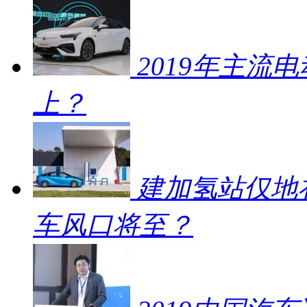
2019年主流
上？
建加氢站仅地补
车风口将至？