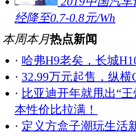
2019中国汽车
经降至0.7-0.8元/Wh
本周
本月
热点新闻
·
哈弗H9老矣，长城H
·
32.99万元起售，纵
·
比亚迪开年就甩出“王炸”
本性价比拉满！
·
定义方盒子潮玩生活新