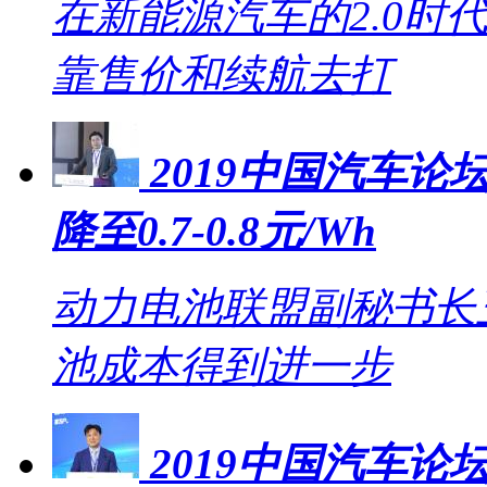
在新能源汽车的2.0时
靠售价和续航去打
2019中国汽车论坛
降至0.7-0.8元/Wh
动力电池联盟副秘书长王
池成本得到进一步
2019中国汽车