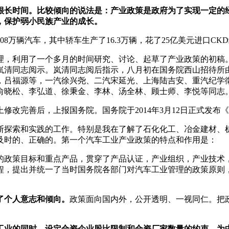
很长时间。比较倾向的说法是：产业政策是政府为了实现一定的
，保护弱小民族产业的成长。
08万辆汽车，其中轿车生产了16.3万辆，花了25亿美元进口CK
，利用了一个多月的时间研究、讨论、起草了产业政策的初稿。1
给岚清同志阅示。岚清同志阅后指示，八月初在国务院西山招待所
，吕福源等，一汽徐兴尧、二汽宋延光、上海陆吉安、重汽纪学
俞晓松、李弘道、徐秉金、李林、汤全林、顾士师、李悦等同志
修改完善后，上报国务院。国务院于2014年3月12日正式发布
断探索和实践的工作。特别是我在了解了石化化工、冶金建材、
及时的、正确的。第一个汽车工业产业政策的特点和作用是：
的政策目标和重点产品，贯穿了产品认证，产业组织，产业技术
程，提出并统一了当时国务院各部门对汽车工业管理的政策原则
了个人意志和倾向。
政策面向国内外，公开透明、一视同仁。把
工业的同时，设定合资企业股比限制和合资厂家数量的约束，为