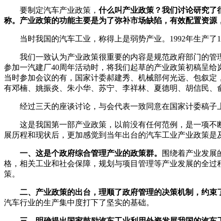
要制定汽车产业政策，
什么叫产业政策？我们讨论研究了
称。产业政策的功能主要是为了弥补市场缺陷，有效配置资源
当时我国的汽车工业，称得上是弱势产业。1992年生产了1
我们一致认为产业政策很重要的内容是规范政府部门的管理
参加一汽建厂40周年活动时，将我们起草的产业政策初稿呈
当时参加会议的有，国家计委郝建秀、机械部何光远、包叙定
有邓楠、姚振炎、朱小华、苏宁、李祥林、夏德明、胡信民、
经过三天的座谈讨论，与会代表一致同意在国家计委稿子上
这是我国第一部产业政策，以前没有任何范例，是一项不
展历程和现状后，更加感觉到当年出台的汽车工业产业政策是
一、这是个政府综合管理产业的政策群。
围绕着产业发展
格，相关工业和社会保障，规划与项目管理等产业发展的全过
策。
二、产业政策的出台，理顺了政府管理的决策机制，约束
汽车行业的生产集中度打下了坚实的基础。
三、明确提出国家鼓励汽车工业利用外资发展我国的汽车