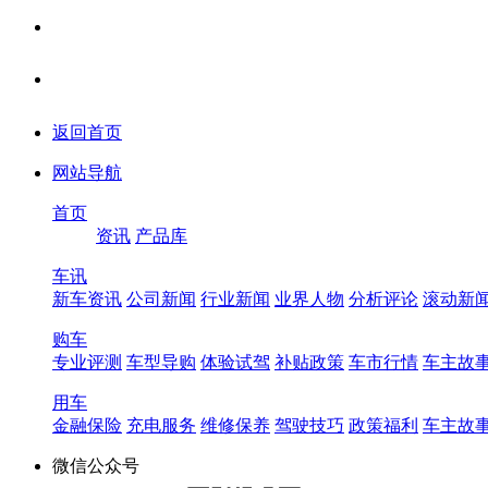
返回首页
网站导航
首页
资讯
产品库
车讯
新车资讯
公司新闻
行业新闻
业界人物
分析评论
滚动新
购车
专业评测
车型导购
体验试驾
补贴政策
车市行情
车主故
用车
金融保险
充电服务
维修保养
驾驶技巧
政策福利
车主故
微信公众号