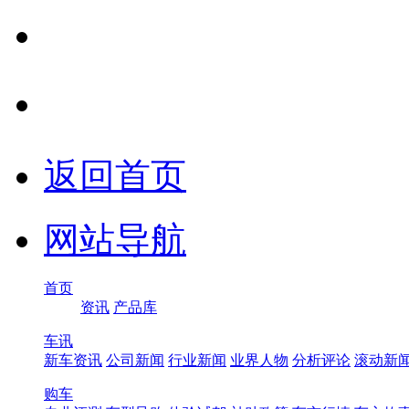
返回首页
网站导航
首页
资讯
产品库
车讯
新车资讯
公司新闻
行业新闻
业界人物
分析评论
滚动新
购车