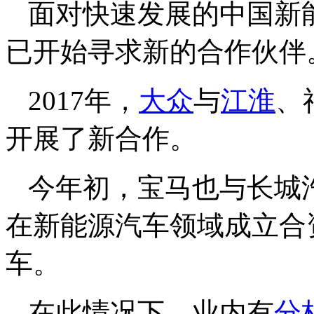
面对快速发展的中国新
已开始寻求新的合作伙伴
2017年，
大众
与
江淮
、
开展了新合作。
今年初，宝马也与长城
在新能源汽车领域成立合资
车。
在此情况下，业内有
分