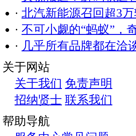
·
北汽新能源召回超3万辆E
·
不可小觑的“蚂蚁”，
·
几乎所有品牌都在洽谈
关于网站
关于我们
免责声明
招纳贤士
联系我们
帮助导航