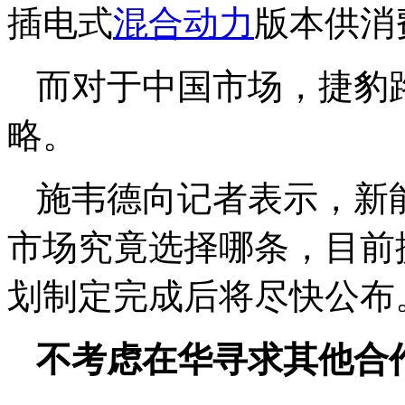
插电式
混合动力
版本供消
而对于中国市场，捷豹
略。
施韦德向记者表示，新
市场究竟选择哪条，目前
划制定完成后将尽快公布
不考虑在华寻求其他合