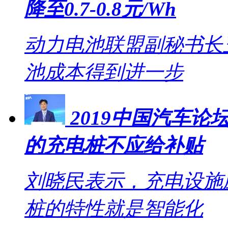
降至0.7-0.8元/Wh
动力电池联盟副秘书长王
池成本得到进一步
2019中国汽车
的充电桩不应给补贴
刘晓民表示，充电设施
桩的特性就是智能化