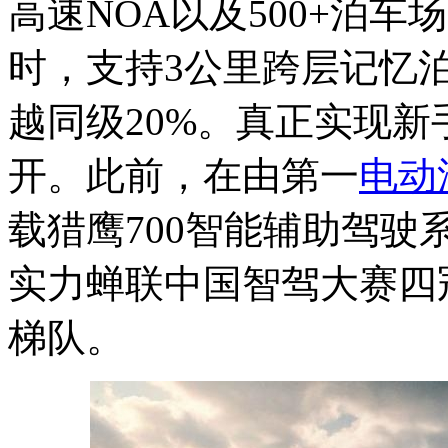
高速NOA以及500+泊车
时，支持3公里跨层记忆泊
越同级20%。真正实现
开。此前，在由第一
电动
载猎鹰700智能辅助驾
实力蝉联中国智驾大赛四
梯队。