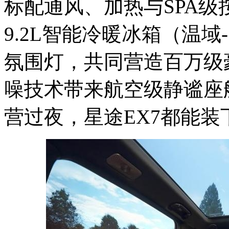
标配通风、加热与SPA
9.2L智能冷暖冰箱（温域-
氛围灯，共同营造百万级
噪技术带来航空级静谧座
营过夜，星途EX7都能