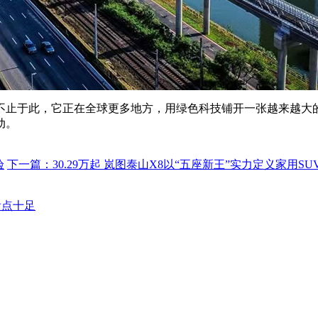
不止于此，它正在全球更多地方，用绿色科技铺开一张越来越大
动。
验
下一篇：
30.29万起 岚图泰山X8以“五座新王”实力定义家用SUV
看点十足