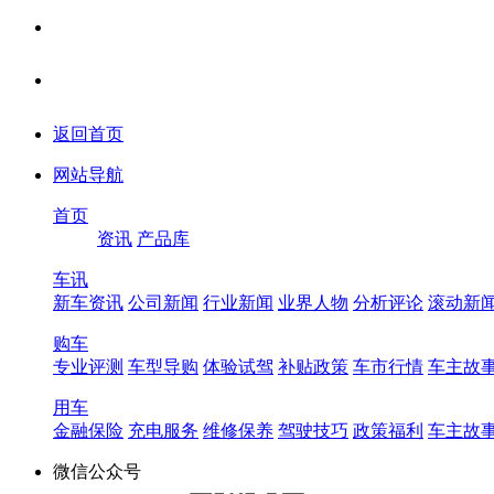
返回首页
网站导航
首页
资讯
产品库
车讯
新车资讯
公司新闻
行业新闻
业界人物
分析评论
滚动新
购车
专业评测
车型导购
体验试驾
补贴政策
车市行情
车主故
用车
金融保险
充电服务
维修保养
驾驶技巧
政策福利
车主故
微信公众号