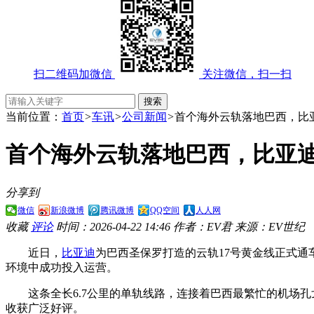
扫二维码加微信
关注微信，扫一扫
当前位置：
首页
>
车讯
>
公司新闻
>
首个海外云轨落地巴西，比亚
首个海外云轨落地巴西，比亚迪
分享到
微信
新浪微博
腾讯微博
QQ空间
人人网
收藏
评论
时间：2026-04-22 14:46
作者：EV君
来源：EV世纪
近日，
比亚迪
为巴西圣保罗打造的云轨17号黄金线正式
环境中成功投入运营。
这条全长6.7公里的单轨线路，连接着巴西最繁忙的机场
收获广泛好评。