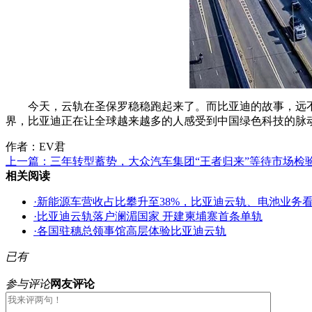
今天，云轨在圣保罗稳稳跑起来了。而比亚迪的故事，远
界，比亚迪正在让全球越来越多的人感受到中国绿色科技的脉
作者：EV君
上一篇：
三年转型蓄势，大众汽车集团“王者归来”等待市场检
相关阅读
·
新能源车营收占比攀升至38%，比亚迪云轨、电池业务
·
比亚迪云轨落户澜湄国家 开建柬埔寨首条单轨
·
各国驻穗总领事馆高层体验比亚迪云轨
已有
参与评论
网友评论