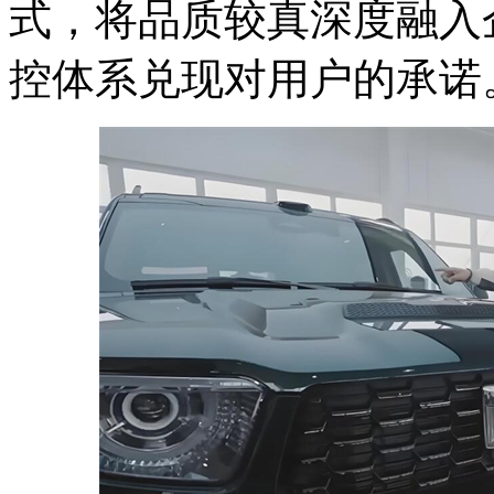
式，将品质较真深度融入
控体系兑现对用户的承诺