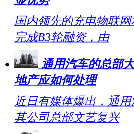
国内领先的充电物联网
完成B3轮融资，由
通用汽车的总部大
地产应如何处理
近日有媒体爆出，通用
其公司总部文艺复兴