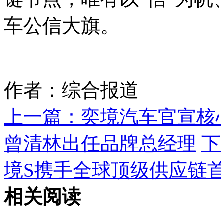
车公信大旗。
作者：综合报道
上一篇：
奕境汽车官宣核
曾清林出任品牌总经理
下
境S携手全球顶级供应链
相关阅读