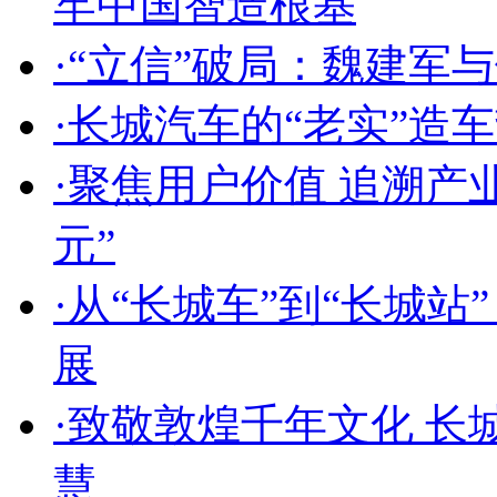
牢中国智造根基
·
“立信”破局：魏建军
·
长城汽车的“老实”造
·
聚焦用户价值 追溯产
元”
·
从“长城车”到“长城站
展
·
致敬敦煌千年文化 长
慧