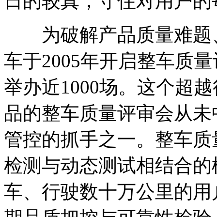
日的较真，守住对用户的
为破解产品质量难题、
车于2005年开启整车质
举办近1000场。这个超
品的整车质量评审会从未
管控的抓手之一。整车质
检测与动态测试相结合的
车、行驶数十万公里的用