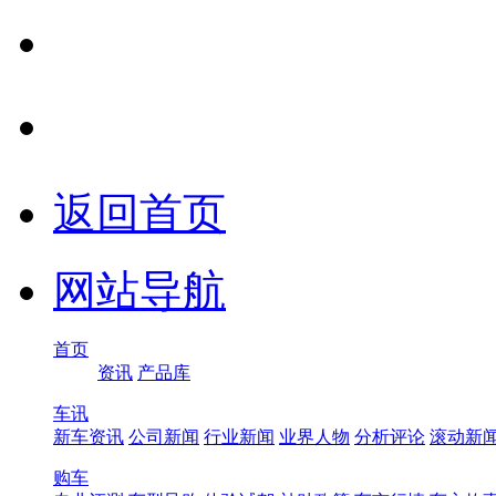
返回首页
网站导航
首页
资讯
产品库
车讯
新车资讯
公司新闻
行业新闻
业界人物
分析评论
滚动新
购车