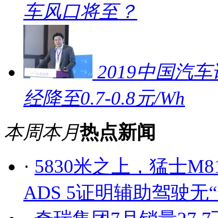
车风口将至？
2019中国汽车
经降至0.7-0.8元/Wh
本周
本月
热点新闻
·
5830米之上，猛士M
ADS 5证明辅助驾驶无