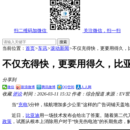
扫二维码加微信
关注微信，扫一扫
当前位置：
首页
>
车讯
>
滚动新闻
>
不仅充得快，更要用得久，
不仅充得快，更要用得久，比
分享到
微信
新浪微博
腾讯微博
QQ空间
人人网
收藏
评论
时间：2026-03-11 15:32
作者：综合报道
来源：EV
当“
充电
5分钟，续航增加多少公里”这样的广告词铺天盖
近日，
比亚迪
用一场技术发布会给出了答案。随着第二代
政策
，试图从根本上消除用户对于“快充伤电池”的长期焦虑，