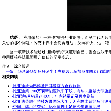
结语：
“充电像加油一样快”曾是行业愿景，而第二代刀
关心的那个问题：闪充不仅不会伤害电池，反而在快、远、稳
当一项新技术能通过“超纲考试”来证明自己，当企业敢
种用硬核科技重塑用户信任的坚定姿态。
作者：综合报道
上一篇：
华系豪华新标杆诞生！央视风云车加身岚图泰山重塑
相关阅读
·
比亚迪成为巴黎圣日耳曼官方合作伙伴
·
比亚迪第1700万辆新能源汽车下线，海豹08重塑大型旗
·
比亚迪6月销量超40万，年内销量记录再度刷新
·
比亚迪荣膺可持续发展国际大奖，闪充技术赋能马可波
·
中国足球小将夺冠，比亚迪携手足球少年走向世界