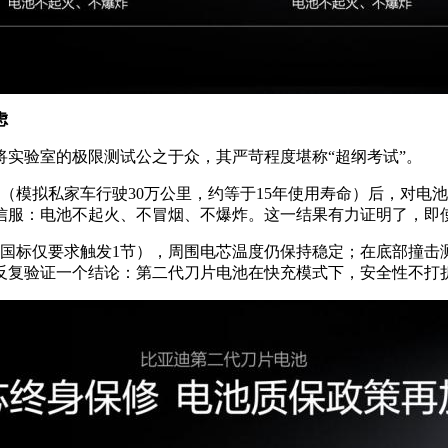
虑
实验室的极限测试公之于众，其严苛程度堪称“超纲考试”。
环（模拟私家车行驶30万公里，约等于15年使用寿命）后，对电
信服：电池不起火、不冒烟、不爆炸。这一结果有力证明了，即
国标仅要求触发1节），周围电芯温度仍保持稳定；在底部撞击
反复验证一个结论：第二代刀片电池在快充模式下，安全性不打