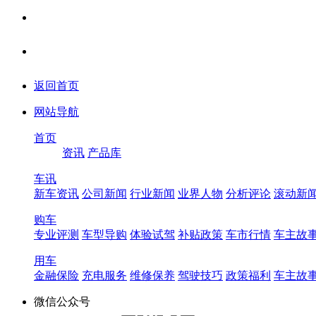
返回首页
网站导航
首页
资讯
产品库
车讯
新车资讯
公司新闻
行业新闻
业界人物
分析评论
滚动新
购车
专业评测
车型导购
体验试驾
补贴政策
车市行情
车主故
用车
金融保险
充电服务
维修保养
驾驶技巧
政策福利
车主故
微信公众号