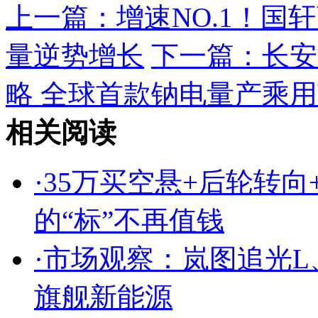
上一篇：
增速NO.1！
量逆势增长
下一篇：
长安
略 全球首款钠电量产乘
相关阅读
·
35万买空悬+后轮转向
的“标”不再值钱
·
市场观察：岚图追光L
旗舰新能源