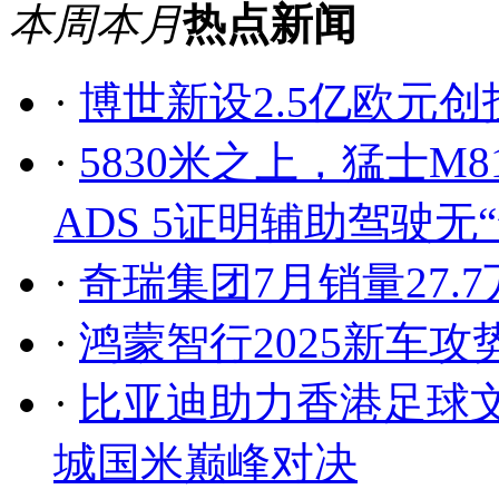
本周
本月
热点新闻
·
博世新设2.5亿欧元
·
5830米之上，猛士M
ADS 5证明辅助驾驶无
·
奇瑞集团7月销量27.7
·
鸿蒙智行2025新车
·
比亚迪助力香港足球
城国米巅峰对决