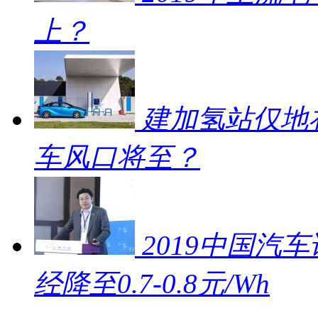
上？
建加氢站仅地补
车风口将至？
2019中国汽车
经降至0.7-0.8元/Wh