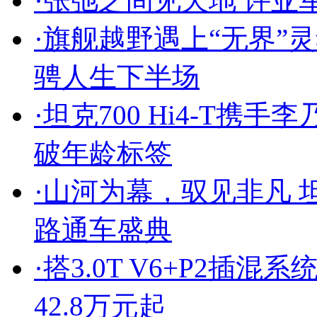
·
张弛之间见天地 许亚军与
·
旗舰越野遇上“无界”灵魂
骋人生下半场
·
坦克700 Hi4-T携
破年龄标签
·
山河为幕，驭见非凡 坦克
路通车盛典
·
搭3.0T V6+P2插混系
42.8万元起