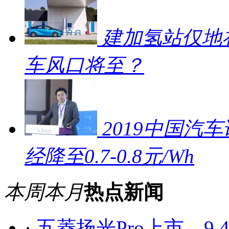
建加氢站仅地补
车风口将至？
2019中国汽车
经降至0.7-0.8元/Wh
本周
本月
热点新闻
·
五菱扬光Pro上市，9.