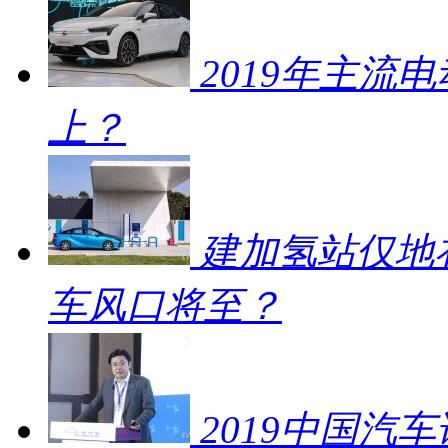
2019年主流
上？
建加氢站仅地补
车风口将至？
2019中国汽车