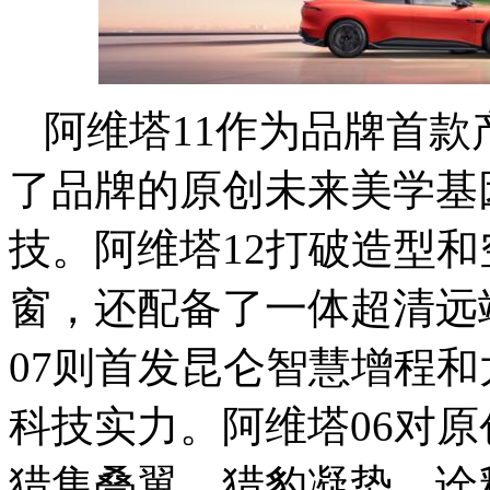
阿维塔11作为品牌首款
了品牌的原创未来美学基
技。阿维塔12打破造型
窗，还配备了一体超清远
07则首发昆仑智慧增程
科技实力。阿维塔06对
猎隼叠翼、猎豹凝势，诠