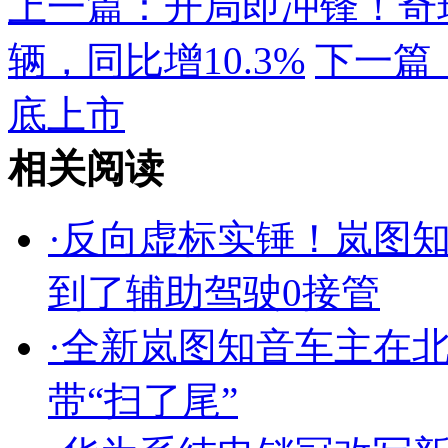
上一篇：
开局即冲锋！奇瑞
辆，同比增10.3%
下一篇
底上市
相关阅读
·
反向虚标实锤！岚图知音
到了辅助驾驶0接管
·
全新岚图知音车主在
带“扫了尾”