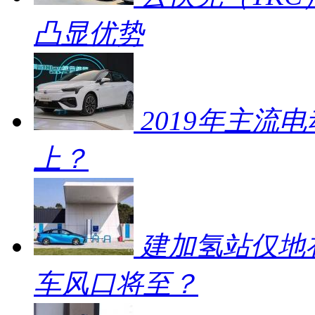
凸显优势
2019年主流
上？
建加氢站仅地补
车风口将至？