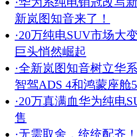
·
华为系纯电销冠改写新能
新岚图知音来了！
·
20万纯电SUV市场
巨头悄然崛起
·
全新岚图知音树立华系
智驾ADS 4和鸿蒙座舱
·
20万真满血华为纯电S
售
·
无需取舍，统统配齐！