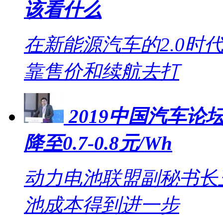
该看什么
在新能源汽车的2.0时
靠售价和续航去打
2019中国汽车论坛
降至0.7-0.8元/Wh
动力电池联盟副秘书长王
池成本得到进一步