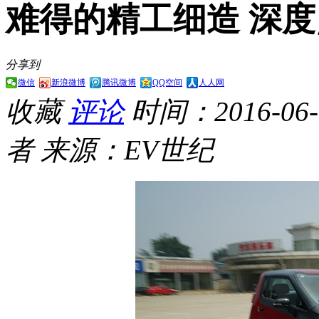
难得的精工细造 深度
分享到
微信
新浪微博
腾讯微博
QQ空间
人人网
收藏
评论
时间：2016-06-0
者
来源：EV世纪