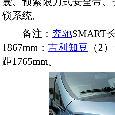
囊、预紧限力式安全带、
锁系统。
备注：
奔驰
SMART长
1867mm；
吉利
知豆
（2）长
距1765mm。