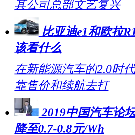
其公司总部文艺复兴
比亚迪e1和欧拉R1
该看什么
在新能源汽车的2.0时
靠售价和续航去打
2019中国汽车论坛
降至0.7-0.8元/Wh