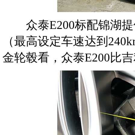
众泰E200标配锦湖提供的1
（最高设定车速达到240
金轮毂看，众泰E200比吉