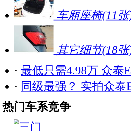
车厢座椅
(11张
其它细节
(18张
·
最低只需4.98万 众泰
·
同级最强？ 实拍众泰E
热门车系竞争