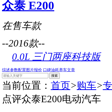
众泰 E200
在售车款
--2016款--
0.0L 三门两座科技版
综述
参数配置
图片
报价
口碑
油耗
养车
文章
当前位置：
首页
>
购车
>
点评众泰E200电动汽车