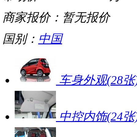
商家报价：
暂无报价
国别：
中国
车身外观
(28张
中控内饰
(24张