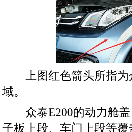
上图红色箭头所指为众泰
域。
众泰E200的动力舱盖
子板上段、车门上段等覆