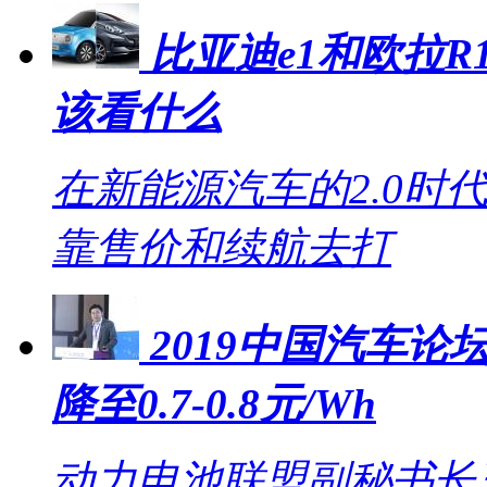
比亚迪e1和欧拉R1
该看什么
在新能源汽车的2.0时
靠售价和续航去打
2019中国汽车论坛
降至0.7-0.8元/Wh
动力电池联盟副秘书长王