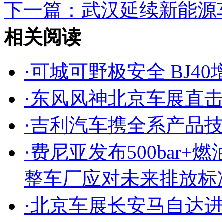
下一篇：
武汉延续新能源
相关阅读
·
可城可野极安全 BJ40
·
东风风神北京车展直
·
吉利汽车携全系产品技
·
费尼亚发布500bar
整车厂应对未来排放标
·
北京车展长安马自达