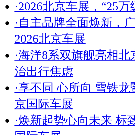
·
2026北京车展，“25
·
自主品牌全面焕新，
2026北京车展
·
海洋8系双旗舰亮相北
治出行焦虑
·
享不同 心所向 雪铁龙
京国际车展
·
焕新起势心向未来 标致