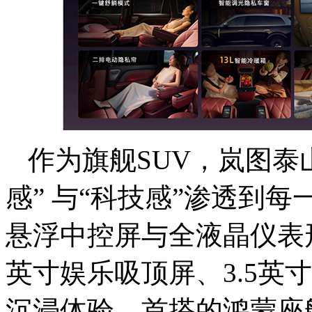
作为旗舰SUV，岚图泰
感” 与“科技感”渗透到每
悬浮中控屏与全液晶仪表形
英寸娱乐吸顶屏、3.5英
沉浸体验。首搭的鸿蒙座舱 Ha