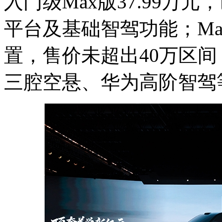
入门级Max版37.99万元
平台及基础智驾功能；Ma
置，售价未超出40万区间；
三腔空悬、华为高阶智驾等