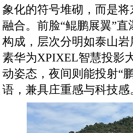
象化的符号堆砌，而是将
融合。前脸“鲲鹏展翼”直
构成，层次分明如泰山岩
素华为XPIXEL智慧投
动姿态，夜间则能投射“鹏
语，兼具庄重感与科技感