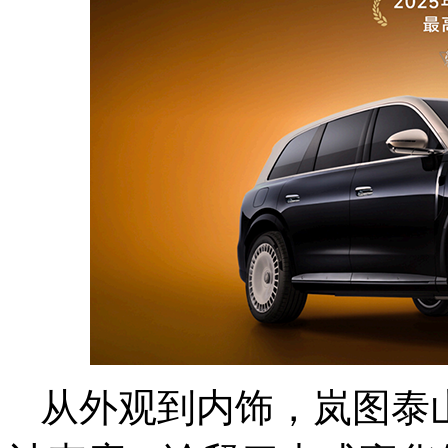
从外观到内饰，岚图泰