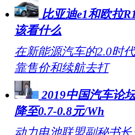
比亚迪e1和欧拉R1
该看什么
在新能源汽车的2.0时
靠售价和续航去打
2019中国汽车论坛
降至0.7-0.8元/Wh
动力电池联盟副秘书长王