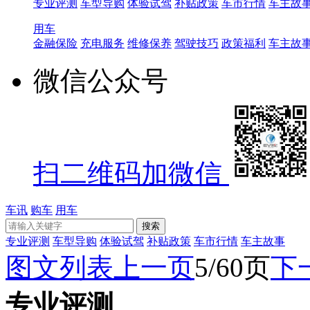
专业评测
车型导购
体验试驾
补贴政策
车市行情
车主故
用车
金融保险
充电服务
维修保养
驾驶技巧
政策福利
车主故
微信公众号
扫二维码加微信
车讯
购车
用车
专业评测
车型导购
体验试驾
补贴政策
车市行情
车主故事
图文
列表
上一页
5/60页
下
专业评测