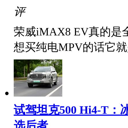
评
荣威iMAX8 EV真
想买纯电MPV的话它就是
试驾坦克500 Hi4-
选后者