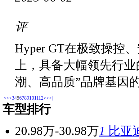
评
Hyper GT在极致
上，具备大幅领先行业
潮、高品质”品牌基因的具
|<
<<
3
4
5
6
7
8
9
10
11
12
>>
>|
车型排行
20.98万-30.98万
1
比亚