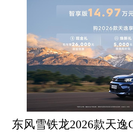
东风雪铁龙2026款天逸C