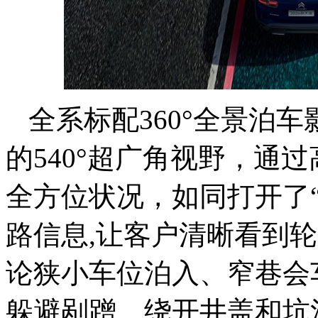
全系标配360°全景泊车
的540°超广角视野，通
全方位状况，如同打开了
路信息,让客户清晰看到轮
论狭小车位泊入、窄巷会
躲避剐蹭、绕开井盖和坑