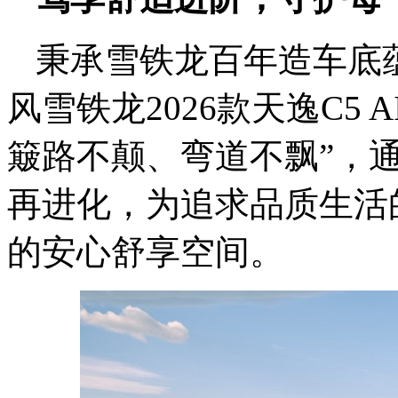
秉承雪铁龙百年造车底
风雪铁龙2026款天逸C5 
簸路不颠、弯道不飘”，通
再进化，为追求品质生活
的安心舒享空间。