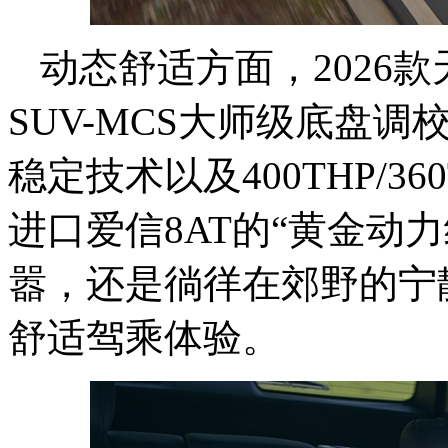
动态舒适方面，2026款天
SUV-MCS大师级底盘
稳定技术以及400THP/3
进口爱信8AT的“黄金动
嚣，还是徜徉在郊野的宁
舒适驾乘体验。