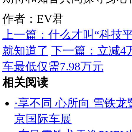
作者：EV君
上一篇：
什么才叫“科技
就知道了
下一篇：
立减4万
车最低仅需7.98万元
相关阅读
·
享不同 心所向 雪铁龙
京国际车展