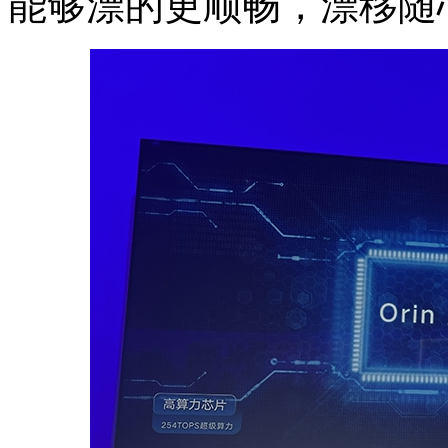
能够漂的更顺畅，漂移随