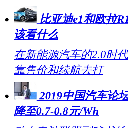
比亚迪e1和欧拉R1
该看什么
在新能源汽车的2.0时
靠售价和续航去打
2019中国汽车论坛
降至0.7-0.8元/Wh