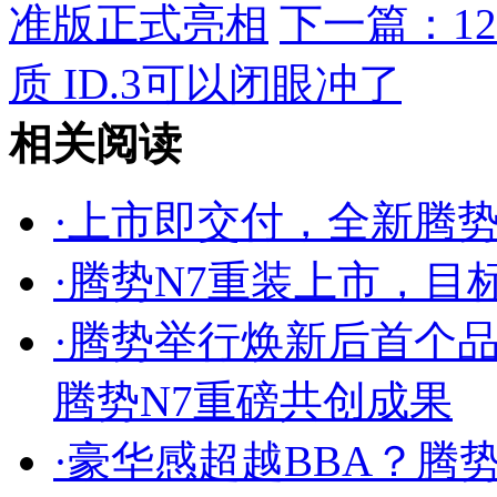
准版正式亮相
下一篇：
1
质 ID.3可以闭眼冲了
相关阅读
·
上市即交付，全新腾势
·
腾势N7重装上市，目标直
·
腾势举行焕新后首个
腾势N7重磅共创成果
·
豪华感超越BBA？腾