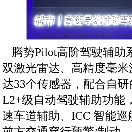
腾势Pilot高阶驾驶
双激光雷达、高精度毫米
达33个传感器，配合自
L2+级自动驾驶辅助功能
速车道辅助、ICC 智能巡
前方交通穿行预警/制动、B