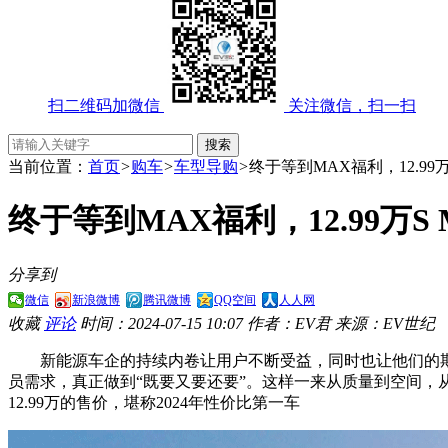
扫二维码加微信
关注微信，扫一扫
当前位置：
首页
>
购车
>
车型导购
>
终于等到MAX福利，12.99
终于等到MAX福利，12.99万S
分享到
微信
新浪微博
腾讯微博
QQ空间
人人网
收藏
评论
时间：2024-07-15 10:07
作者：EV君
来源：EV世纪
新能源车企的持续内卷让用户不断受益，同时也让他们的
员需求，真正做到“既要又要还要”。这样一来从质量到空间，
12.99万的售价，堪称2024年性价比第一车