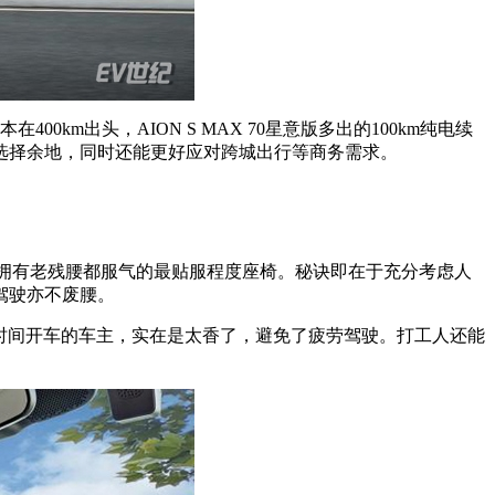
00km出头，AION S MAX 70星意版多出的100km纯电续
选择余地，同时还能更好应对跨城出行等商务需求。
X拥有老残腰都服气的最贴服程度座椅。秘诀即在于充分考虑人
驾驶亦不废腰。
要长时间开车的车主，实在是太香了，避免了疲劳驾驶。打工人还能
。