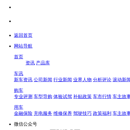
返回首页
网站导航
首页
资讯
产品库
车讯
新车资讯
公司新闻
行业新闻
业界人物
分析评论
滚动新
购车
专业评测
车型导购
体验试驾
补贴政策
车市行情
车主故
用车
金融保险
充电服务
维修保养
驾驶技巧
政策福利
车主故
微信公众号