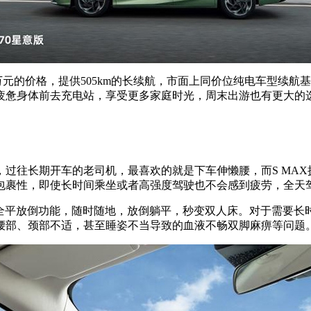
99万元的价格，提供505km的长续航，市面上同价位纯电车型续航基本在4
疲惫身体前去充电站，享受更多家庭时光，周末出游也有更大的
过往长期开车的老司机，最喜欢的就是下车伸懒腰，而S MA
包裹性，即使长时间乘坐或者高强度驾驶也不会感到疲劳，全天
80度全平放倒功能，随时随地，放倒躺平，秒变双人床。对于需
腰部、颈部不适，甚至睡姿不当导致的血液不畅双脚麻痹等问题