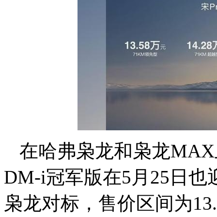
在哈弗枭龙和枭龙MAX
DM-i冠军版在5月25
枭龙对标，售价区间为13.5