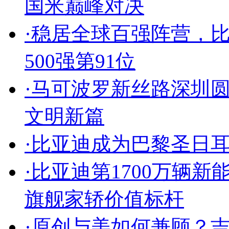
国米巅峰对决
·
稳居全球百强阵营，比
500强第91位
·
马可波罗新丝路深圳
文明新篇
·
比亚迪成为巴黎圣日
·
比亚迪第1700万辆新
旗舰家轿价值标杆
·
原创与美如何兼顾？吉