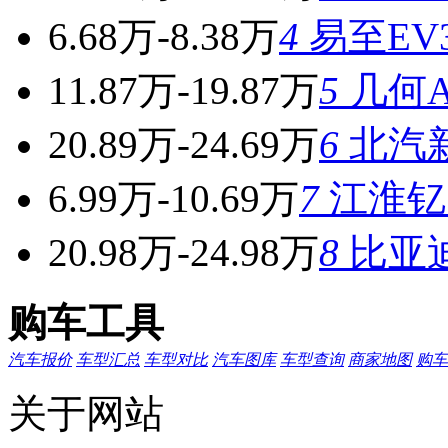
6.68万-8.38万
4
易至EV
11.87万-19.87万
5
几何A 
20.89万-24.69万
6
北汽新
6.99万-10.69万
7
江淮钇
20.98万-24.98万
8
比亚
购车工具
汽车报价
车型汇总
车型对比
汽车图库
车型查询
商家地图
购车
关于网站